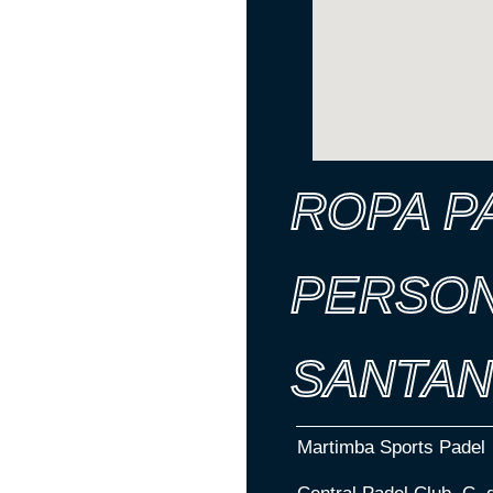
ROPA P
PERSON
SANTA
Martimba Sports Padel