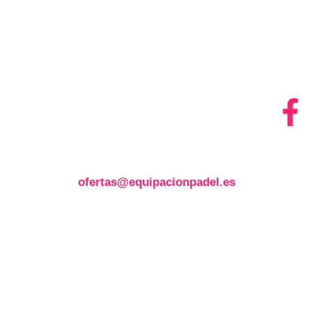
EMAIL
ofertas@equipacionpadel.es