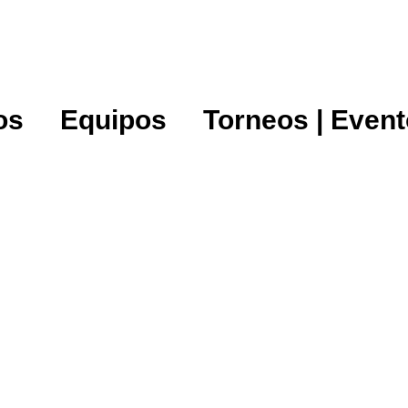
os
Equipos
Torneos | Even