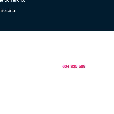
 de Borrancho,
e Bezana
TELÉFONO
604 835 599