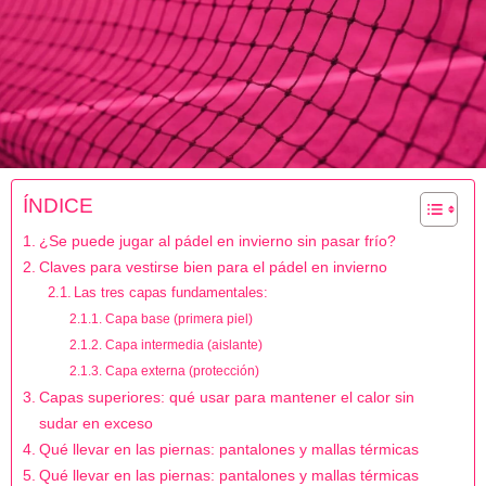
ÍNDICE
¿Se puede jugar al pádel en invierno sin pasar frío?
Claves para vestirse bien para el pádel en invierno
Las tres capas fundamentales:
Capa base (primera piel)
Capa intermedia (aislante)
Capa externa (protección)
Capas superiores: qué usar para mantener el calor sin
sudar en exceso
Qué llevar en las piernas: pantalones y mallas térmicas
Qué llevar en las piernas: pantalones y mallas térmicas